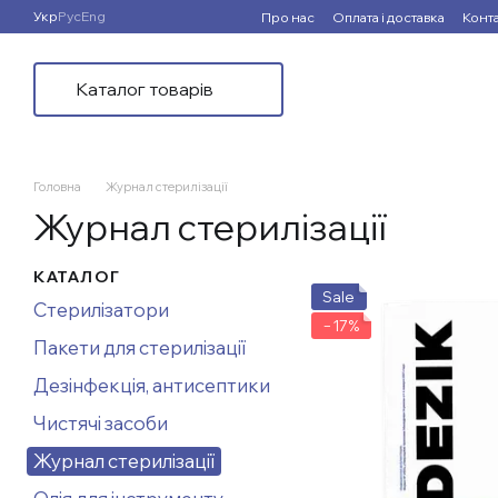
Перейти до основного контенту
Укр
Рус
Eng
Про нас
Оплата і доставка
Конт
Каталог товарів
Головна
Журнал стерилізації
Журнал стерилізації
КАТАЛОГ
Sale
Стерилізатори
−17%
Пакети для стерилізації
Дезінфекція, антисептики
Чистячі засоби
Журнал стерилізації