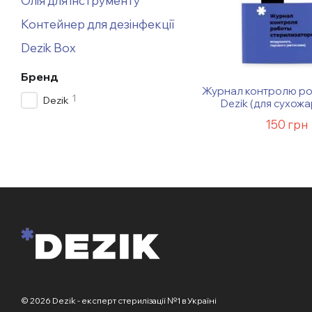
Олія для інструменту
Контейнер для дезінфекції
Dezik Box
Бренд
Журнал контролю ро
1
Dezik
Dezik (для сухожа
150 грн
© 2026 Dezik - експерт стерилізації №1 в Україні