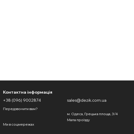
Контактна інформація
+38 (096) 9002874
sales@dezik.com.ua
Передзвонити вам?
м. Одеса, Грецька площа, 3/4
Мапа проїзду
Ми в соцмережах