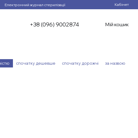
Кабінет
Електронний журнал стерилізації
+38 (096) 9002874
Мій кошик
ністю
спочатку дешевше
спочатку дорожчі
за назвою