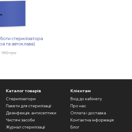
боти стерилізатора
ра та автоклава)
180 грн
Каталог товарів
Клієнтам
Стерилізатори
Вхід до кабінету
Пакети для стерилізації
Про нас
Дезінфекція, антисептики
Оплата і доставка
Чистячі засоби
Контактна інформація
Журнал стерилізації
Блог