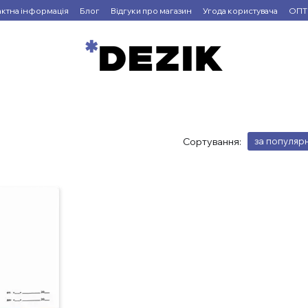
актна інформація
Блог
Відгуки про магазин
Угода користувача
ОПТ
Сортування:
за популяр