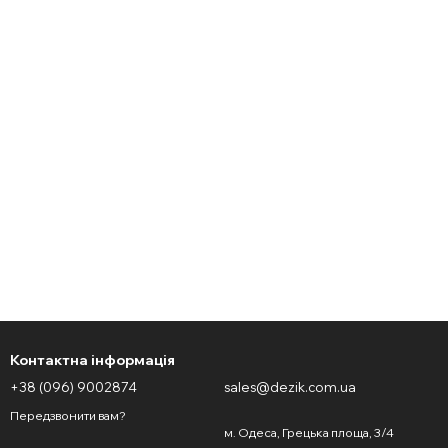
Контактна інформація
+38 (096) 9002874
sales@dezik.com.ua
Передзвонити вам?
м. Одеса, Грецька площа, 3/4