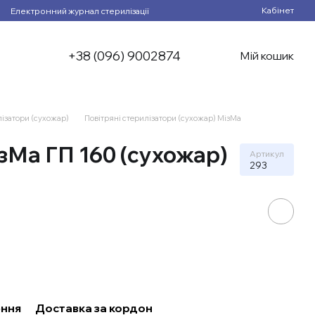
Кабінет
Електронний журнал стерилізації
+38 (096) 9002874
Мій кошик
лізатори (сухожар)
Повітряні стерилізатори (сухожар) МізМа
ізМа ГП 160 (сухожар)
Артикул
293
ння
Доставка за кордон