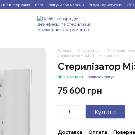
актна інформація
Блог
Відгуки про магазин
Угода користувача
ОПТ
Головна
Стерилізатори
Повітряні стери
​Стерилізатор МізМа ГП 160 (сухожар)
​Стерилізатор М
В наявності
Написати відгук
75 600 грн
Купити
Доставка
Оплата
Поверне