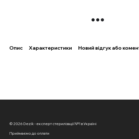
Опис
Характеристики
Новий відгук або коме
© 2026 Dezik - експерт стерилізації №1 в Україні
Приймаємо до оплати