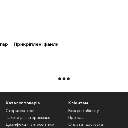
нтар
Прикріплені файли
Каталог товарів
Клієнтам
Стерилізатори
Вхід до кабінету
Пакети для стерилізації
Про нас
Дезінфекція, антисептики
Оплата і доставка