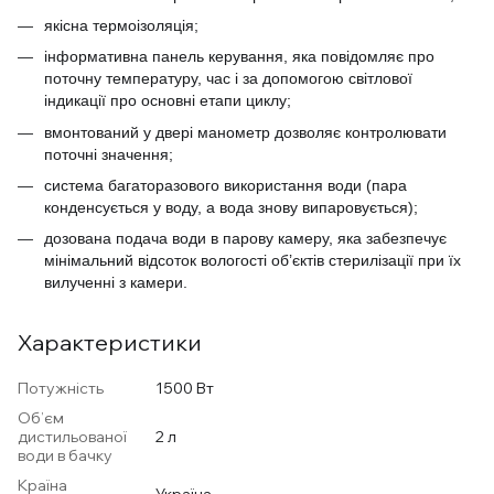
якісна термоізоляція;
інформативна панель керування, яка повідомляє про 
поточну температуру, час і за допомогою світлової 
індикації про основні етапи циклу;
вмонтований у двері манометр дозволяє контролювати 
поточні значення;
система багаторазового використання води (пара 
конденсується у воду, а вода знову випаровується);
дозована подача води в парову камеру, яка забезпечує 
мінімальний відсоток вологості об’єктів стерилізації при їх 
вилученні з камери.
Характеристики
Потужність
1500 Вт
Об’єм
дистильованої
2 л
води в бачку
Країна