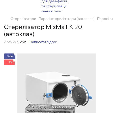
Стерилізатори
Парові стерилізатори (автоклав)
Парові с
Стерилізатор МізМа ГК 20
(автоклав)
Артикул:
295
Написати відгук
Sale
−7%