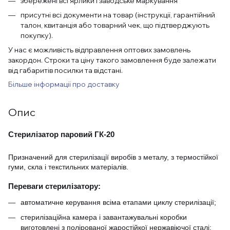
збережені всі ярлики і заводське маркування
присутні всі документи на товар (інструкції, гарантійний
талон, квитанція або товарний чек, що підтверджують
покупку).
У нас є можливість відправлення оптових замовлень
закордон. Строки та ціну такого замовлення буде залежати
від габаритів посилки та відстані.
Більше інформації про доставку
Опис
Стерилізатор паровий ГК-20
Призначений для стерилізації виробів з металу, з термостійкої 
гуми, скла і текстильних матеріалів.
Переваги стерилізатору:
автоматичне керування всіма етапами циклу стерилізації;
стерилізаційна камера і завантажувальні коробки 
виготовлені з полірованої жаростійкої нержавіючої сталі;