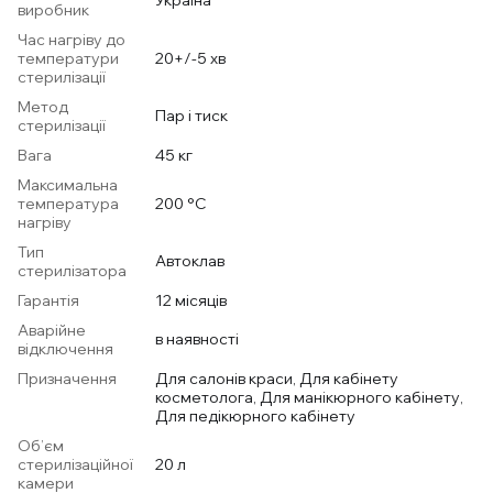
Україна
виробник
Час нагріву до
температури
20+/-5 хв
стерилізації
Метод
Пар і тиск
стерилізації
Вага
45 кг
Максимальна
температура
200 °С
нагріву
Тип
Автоклав
стерилізатора
Гарантія
12 місяців
Аварійне
в наявності
відключення
Призначення
Для салонів краси, Для кабінету
косметолога, Для манікюрного кабінету,
Для педікюрного кабінету
Об’єм
стерилізаційної
20 л
камери