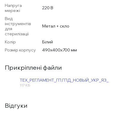
Напруга
220 В
мережі
Вид
інструментів
Метал + скло
для
стерилізації
Колір
Білий
Розмір корпусу
490х400х700 мм
Прикріплені файли
ТЕХ_РЕГЛАМЕНТ_ГП,ГПД_НОВЫЙ_УКР_ЯЗ_
117 КБ
JPG
Відгуки