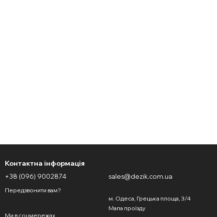
Контактна інформація
+38 (096) 9002874
sales@dezik.com.ua
Передзвонити вам?
м. Одеса, Грецька площа, 3/4
Мапа проїзду
Ми в соцмережах