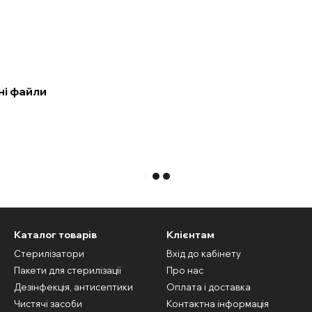
ні файли
Каталог товарів
Клієнтам
Стерилізатори
Вхід до кабінету
Пакети для стерилізації
Про нас
Дезінфекція, антисептики
Оплата і доставка
Чистячі засоби
Контактна інформація