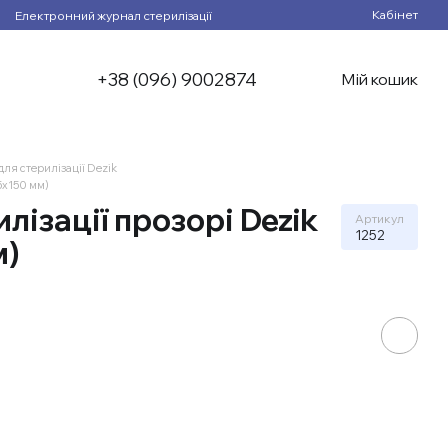
Кабінет
Електронний журнал стерилізації
+38 (096) 9002874
Мій кошик
для стерилізації Dezik
5х150 мм)
лізації прозорі Dezik
Артикул
1252
м)