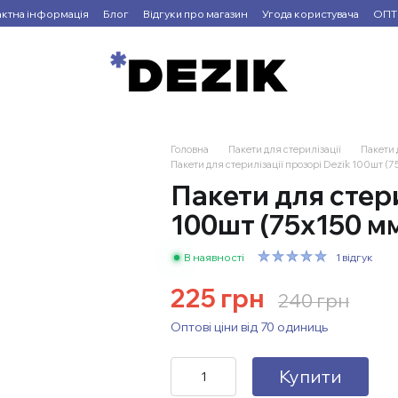
актна інформація
Блог
Відгуки про магазин
Угода користувача
ОПТ
Головна
Пакети для стерилізації
Пакети 
Пакети для стерилізації прозорі Dezik 100шт (7
Пакети для стери
100шт (75х150 м
В наявності
1 відгук
225 грн
240 грн
Оптові ціни від 70 одиниць
Купити