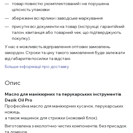
товар повністю укомплектований і не порушена
цілісність упаковки
збережені всі ярлики і заводське маркування
присутні всі документи на товар (інструкції, гарантійний
талон, квитанція або товарний чек, що підтверджують
покупку).
У нас є можливість відправлення оптових замовлень
закордон. Строки та ціну такого замовлення буде залежати
від габаритів посилки та відстані.
Більше інформації про доставку
Опис
Масло для манікюрних та перукарських інструментів
Dezik Oil Pro
Професійна масло для манікюрних кусачок, перукарських
ножиць,
а також машинок для стрижки (ножовий блок).
Виготовлена ​​з екологічно чистих компонентів, без присадок
та домішок.