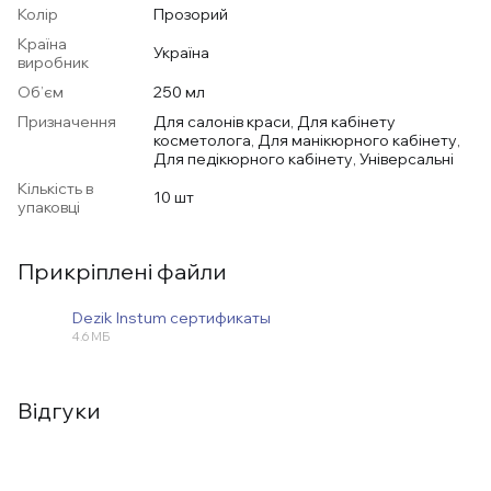
Колір
Прозорий
Країна
Україна
виробник
Об’єм
250 мл
Призначення
Для салонів краси, Для кабінету
косметолога, Для манікюрного кабінету,
Для педікюрного кабінету, Універсальні
Кількість в
10 шт
упаковці
Прикріплені файли
Dezik Instum сертификаты
4.6 МБ
PDF
Відгуки