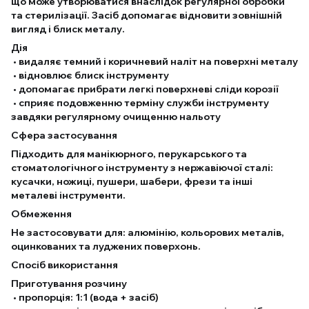
що може утворюватися внаслідок регулярної обробки
та стерилізації. Засіб допомагає відновити зовнішній
вигляд і блиск металу.
Дія
• видаляє темний і коричневий наліт на поверхні металу
• відновлює блиск інструменту
• допомагає прибрати легкі поверхневі сліди корозії
• сприяє подовженню терміну служби інструменту
завдяки регулярному очищенню нальоту
Сфера застосування
Підходить для манікюрного, перукарського та
стоматологічного інструменту з нержавіючої сталі:
кусачки, ножиці, пушери, шабери, фрези та інші
металеві інструменти.
Обмеження
Не застосовувати для: алюмінію, кольорових металів,
оцинкованих та луджених поверхонь.
Спосіб використання
Приготування розчину
• пропорція: 1:1 (вода + засіб)