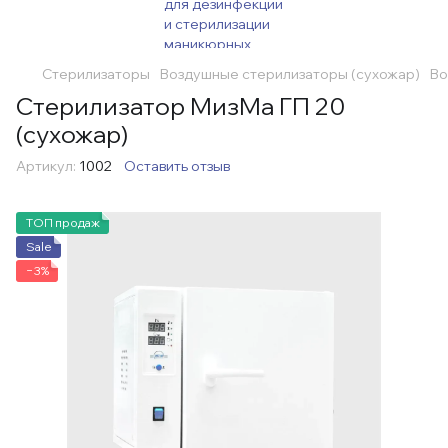
Стерилизаторы
Воздушные стерилизаторы (сухожар)
Во
Стерилизатор МизМа ГП 20
(сухожар)
Артикул:
1002
Оставить отзыв
ТОП продаж
Sale
−3%