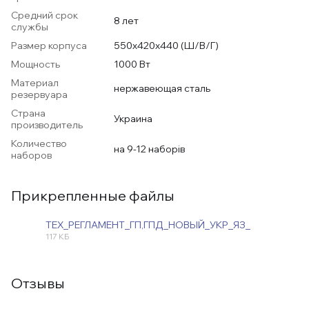
Средний срок
8 лет
службы
Размер корпуса
550х420х440 (Ш/В/Г)
Мощность
1000 Вт
Материал
нержавеющая сталь
резервуара
Страна
Украина
производитель
Количество
на 9-12 наборів
наборов
Прикрепленные файлы
ТЕХ_РЕГЛАМЕНТ_ГП,ГПД_НОВЫЙ_УКР_ЯЗ_
117 КБ
JPG
Отзывы