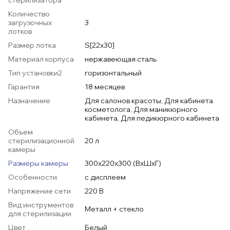
стерилизатора
Количество
загрузочных
3
лотков
Размер лотка
S[22х30]
Материал корпуса
нержавеющая сталь
Тип установки2
горизонтальный
Гарантия
18 месяцев
Назначение
Для салонов красоты, Для кабинета
косметолога, Для маникюрного
кабинета, Для педикюрного кабинета
Объем
стерилизационной
20 л
камеры
Размеры камеры
300х220х300 (ВхШхГ)
Особенности
с дисплеем
Напряжение сети
220 В
Вид инструментов
Металл + стекло
для стерилизации
Цвет
Белый