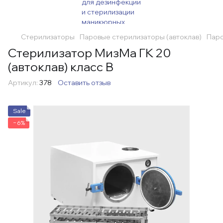
Стерилизаторы
Паровые стерилизаторы (автоклав)
Паро
Стерилизатор МизМа ГК 20
(автоклав) класс B
Артикул:
378
Оставить отзыв
Sale
−6%