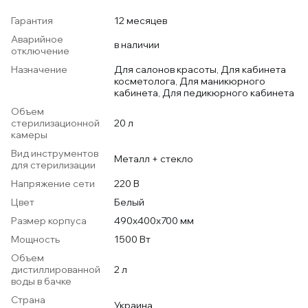
Гарантия
12 месяцев
Аварийное
в наличии
отключение
Назначение
Для салонов красоты, Для кабинета
косметолога, Для маникюрного
кабинета, Для педикюрного кабинета
Объем
стерилизационной
20 л
камеры
Вид инструментов
Металл + стекло
для стерилизации
Напряжение сети
220 В
Цвет
Белый
Размер корпуса
490х400х700 мм
Мощность
1500 Вт
Объем
дистиллированной
2 л
воды в бачке
Страна
Украина